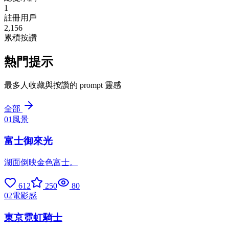
1
註冊用戶
2,156
累積按讚
熱門提示
最多人收藏與按讚的 prompt 靈感
全部
01
風景
富士御來光
湖面倒映金色富士。
612
250
80
02
電影感
東京霓虹騎士