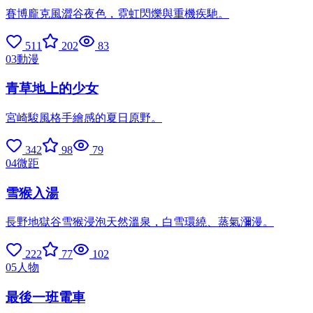
賽博龐克風澀谷夜色，霓虹閃爍與重機疾馳。
511
202
83
03
動漫
青草地上的少女
宮崎駿風格手繪感的夏日原野。
342
98
79
04
微距
雪猴入湯
長野地獄谷雪猴浸泡天然溫泉，白雪環繞、蒸氣瀰漫。
222
77
102
05
人物
最後一班電車