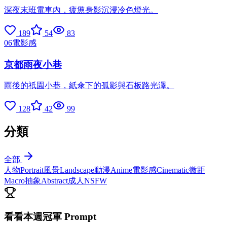
深夜末班電車內，疲憊身影沉浸冷色燈光。
189
54
83
06
電影感
京都雨夜小巷
雨後的祇園小巷，紙傘下的孤影與石板路光澤。
128
42
99
分類
全部
人物
Portrait
風景
Landscape
動漫
Anime
電影感
Cinematic
微距
Macro
抽象
Abstract
成人
NSFW
看看本週冠軍 Prompt